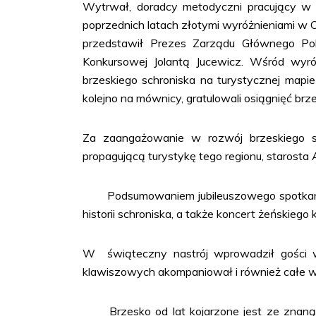
Wytrwał, doradcy metodyczni pracujący w 
poprzednich latach złotymi wyróżnieniami w
przedstawił Prezes Zarządu Głównego Po
Konkursowej Jolantą Jucewicz. Wśród wyró
brzeskiego schroniska na turystycznej mapie
kolejno na mównicy, gratulowali osiągnięć br
Za zaangażowanie w rozwój brzeskiego sch
propagującą turystykę tego regionu, starosta
Podsumowaniem jubileuszowego spotkania by
historii schroniska, a także koncert żeński
W świąteczny nastrój wprowadził gości wys
klawiszowych akompaniował i również całe wy
Brzesko od lat kojarzone jest ze znaną m