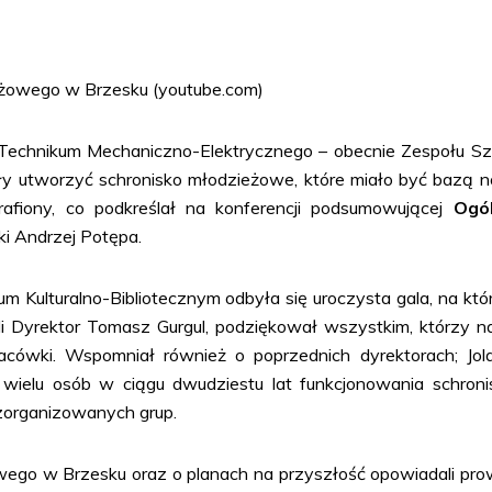
ieżowego w Brzesku (youtube.com)
chnikum Mechaniczno-Elektrycznego – obecnie Zespołu Sz
ły utworzyć schronisko młodzieżowe, które miało być bazą no
rafiony, co podkreślał na konferencji podsumowującej
Ogó
ki Andrzej Potępa.
Kulturalno-Bibliotecznym odbyła się uroczysta gala, na któ
li Dyrektor Tomasz Gurgul, podziękował wszystkim, którzy n
acówki. Wspomniał również o poprzednich dyrektorach; Jola
wielu osób w ciągu dwudziestu lat funkcjonowania schroni
 zorganizowanych grup.
o w Brzesku oraz o planach na przyszłość opowiadali pro