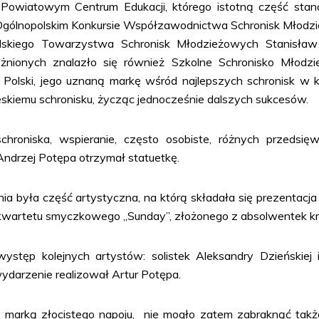
Powiatowym Centrum Edukacji, którego istotną część stano
 Ogólnopolskim Konkursie Współzawodnictwa Schronisk Młod
lskiego Towarzystwa Schronisk Młodzieżowych Stanisław
żnionych znalazło się również Szkolne Schronisko Młodzi
 Polski, jego uznaną markę wśród najlepszych schronisk w k
zeskiemu schronisku, życząc jednocześnie dalszych sukcesów.
roniska, wspieranie, często osobiste, różnych przedsięw
 Andrzej Potępa otrzymał statuetkę.
ła część artystyczna, na którą składała się prezentacja m
ego kwartetu smyczkowego „Sunday”, złożonego z absolwentek k
tęp kolejnych artystów: solistek Aleksandry Dzieńskiej i
darzenie realizował Artur Potępa.
arką złocistego napoju, nie mogło zatem zabraknąć także