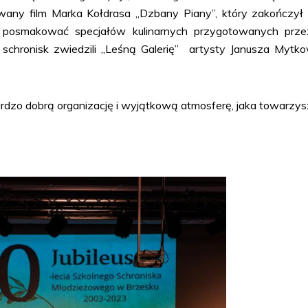
y film Marka Kołdrasa ,,Dzbany Piany’’, który zakończył ofi
ej posmakować specjałów kulinarnych przygotowanych prze
chronisk zwiedzili „Leśną Galerię” artysty Janusza Mytko
ardzo dobrą organizację i wyjątkową atmosferę, jaka towarzys